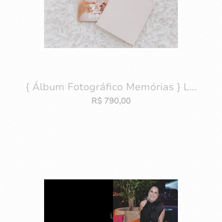
{ Álbum Fotográfico Memórias } L...
R$
790,00