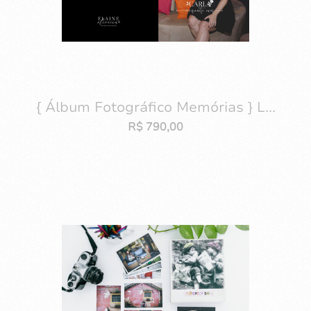
{ Álbum Fotográfico Memórias } L...
R$
790,00