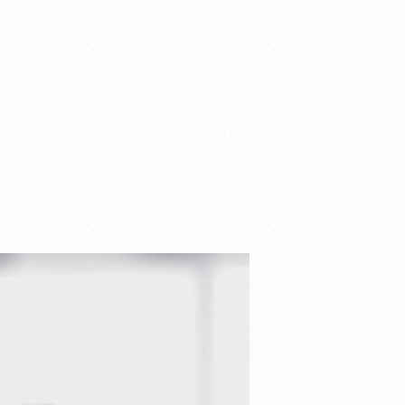
 SOU EU ]
[ CONTATO ]