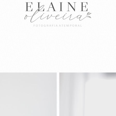
[ MARCA PESSOAL ]
[ BLOG ]
[ QUEM